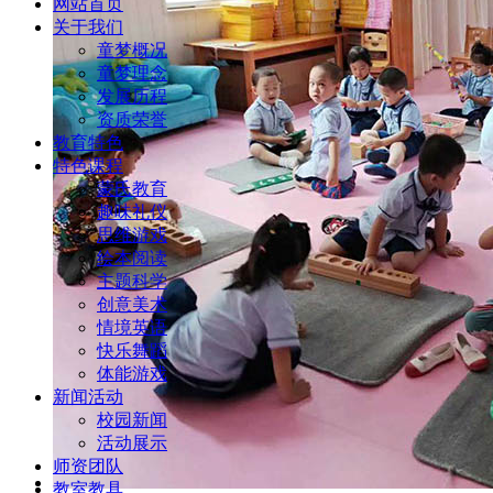
网站首页
关于我们
童梦概况
童梦理念
发展历程
资质荣誉
教育特色
特色课程
蒙氏教育
趣味礼仪
思维游戏
绘本阅读
主题科学
创意美术
情境英语
快乐舞蹈
体能游戏
新闻活动
校园新闻
活动展示
师资团队
教室教具