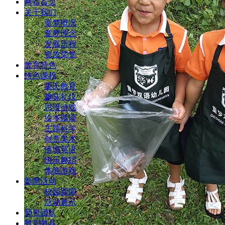
网站首页
关于我们
童梦概况
童梦理念
发展历程
资质荣誉
教育特色
特色课程
蒙氏教育
趣味礼仪
思维游戏
绘本阅读
主题科学
创意美术
情境英语
快乐舞蹈
体能游戏
新闻活动
校园新闻
活动展示
师资团队
教室教具