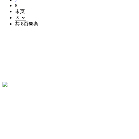
8
末页
共
8
页
68
条