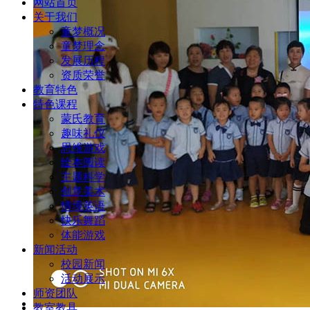
网站首页
关于我们
童梦概况
童梦理念
发展历程
资质荣誉
教育特色
特色课程
蒙氏教育
趣味礼仪
思维游戏
绘本阅读
主题科学
创意美术
情境英语
快乐舞蹈
体能游戏
新闻活动
校园新闻
活动展示
师资团队
教室教具